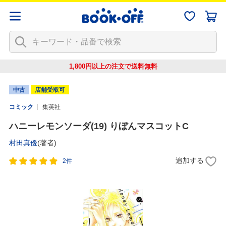
1,800円以上の注文で
送料無料
中古
店舗受取可
コミック
集英社
ハニーレモンソーダ(19) りぼんマスコットC
村田真優
(著者)
追加する
2件