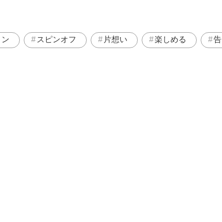
メン
スピンオフ
片想い
楽しめる
告