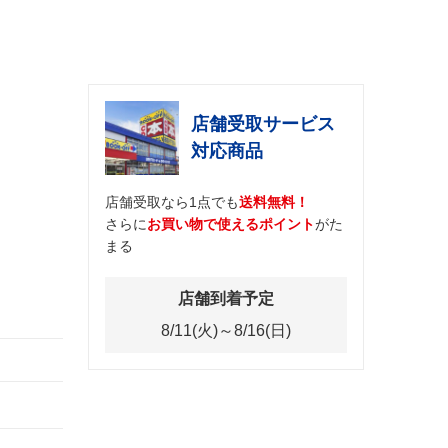
店舗受取サービス
対応商品
店舗受取なら1点でも
送料無料！
さらに
お買い物で使えるポイント
がた
まる
店舗到着予定
8/11(火)～8/16(日)