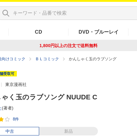
CD
DVD・ブルーレイ
1,800円以上の注文で
送料無料
性向けコミック
ＢＬコミック
かんしゃく玉のラブソング
舗受取可
東京漫画社
ゃく玉のラブソング NUUDE C
た
(著者)
8件
中古
新品