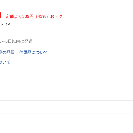
円
定価より339円（43%）おトク
ント
4P
1～5日以内に発送
品の品質・付属品について
ついて