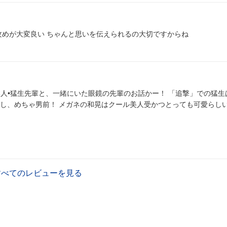
めっちゃ大好きです… 幼なじみの告白から意識し始める攻めが大変良い ちゃんと思いを伝えられるの大切ですからね
輩と、一緒にいた眼鏡の先輩のお話かー！ 「追撃」での猛生は結構オ
し、めちゃ男前！ メガネの和晃はクール美人受かつとっても可愛らし
すべてのレビューを見る