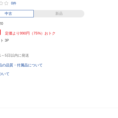
0件
中古
新品
20
円
定価より990円（75%）おトク
ント
3P
1～5日以内に発送
品の品質・付属品について
ついて