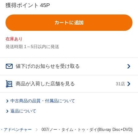
獲得ポイント
45P
カートに追加
在庫あり
発送時期 1～5日以内に発送
値下げのお知らせを受け取る
商品が入荷した店舗を見る
31店
中古商品の品質・付属品について
返品について
・アドベンチャー
007/ノー・タイム・トゥ・ダイ(Blu-ray Disc+DVD)