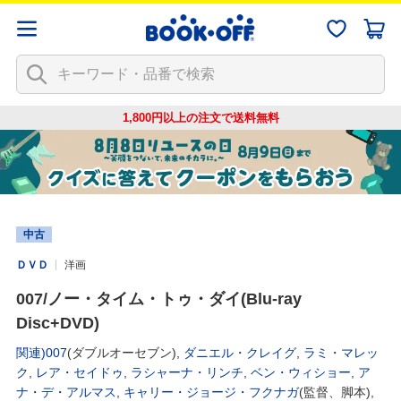
1,800円以上の注文で
送料無料
中古
ＤＶＤ
洋画
007/ノー・タイム・トゥ・ダイ(Blu-ray
Disc+DVD)
関連)007
(ダブルオーセブン),
ダニエル・クレイグ
,
ラミ・マレッ
ク
,
レア・セイドゥ
,
ラシャーナ・リンチ
,
ベン・ウィショー
,
ア
ナ・デ・アルマス
,
キャリー・ジョージ・フクナガ
(監督、脚本),