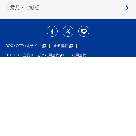
ご意見・ご感想
BOOKOFF公式サイト
企業情報
BOOKOFF会員サービス利用規約
利用規約
個人情報保護方針
ソーシャルメディアポリシー
カスタマーハラスメントに対する基本方針
在庫あり
特定商取引法に基づく表示
利用者情報の外部送信について
カートにいれる
4,950円
ブックオフグループホールディングス株式会社
ブックオフコーポレーション株式会社
古物商許可番号 第452760001146号 神奈川県公安委員会許可
Copyright(C)BOOKOFF CORPORATION LTD.
All Rights Reserved.