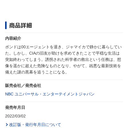
商品詳細
内容紹介
ボンドは00エージェントを退き、ジャマイカで静かに暮らしてい
た。しかし、CIAの旧友が助けを求めてきたことで平穏な生活は
突如終わってしまう。誘拐された科学者の救出という任務は、想
像を遥かに超えた危険なものとなり、やがて、凶悪な最新技術を
備えた謎の黒幕を追うことになる。
販売会社／発売会社
NBC ユニバーサル・エンターテイメントジャパン
発売年月日
2022/03/02
改訂版・発行年月日について