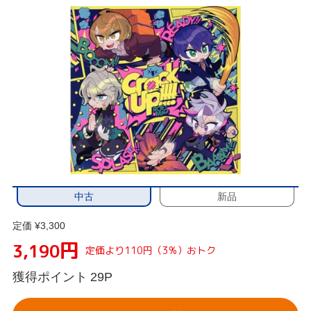
中古
新品
定価 ¥3,300
円
3,190
定価より110円（3%）おトク
獲得ポイント
29P