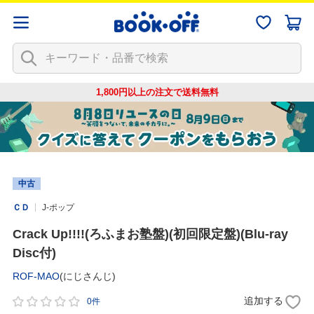
1,800円以上の注文で
送料無料
中古
ＣＤ
J-ポップ
Crack Up!!!!(ろふまお塾盤)(初回限定盤)(Blu-ray
Disc付)
ROF-MAO
(にじさんじ)
追加する
0件