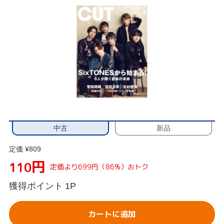
中古
新品
定価 ¥809
円
110
定価より699円（86%）おトク
獲得ポイント
1P
カートに追加