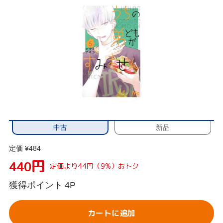
中古
新品
定価 ¥484
円
440
定価より44円（9%）おトク
獲得ポイント
4P
カートに追加