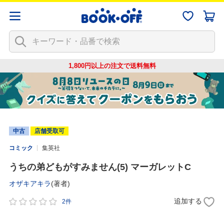
1,800円以上の注文で
送料無料
中古
店舗受取可
コミック
集英社
うちの弟どもがすみません(5) マーガレットC
オザキアキラ
(著者)
追加する
2件