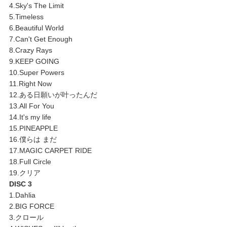
4.Sky's The Limit
5.Timeless
6.Beautiful World
7.Can't Get Enough
8.Crazy Rays
9.KEEP GOING
10.Super Powers
11.Right Now
12.ある日願いが叶ったんだ
13.All For You
14.It's my life
15.PINEAPPLE
16.僕らは まだ
17.MAGIC CARPET RIDE
18.Full Circle
19.クリア
DISC 3
1.Dahlia
2.BIG FORCE
3.クロール