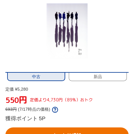
中古
新品
定価 ¥5,280
円
550
定価より4,730円（89%）おトク
693
円
(7/17時点の価格)
獲得ポイント
5P