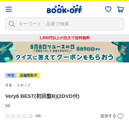
1,800円以上の注文で
送料無料
中古
店舗受取可
ＣＤ
J-ポップ
Very6 BEST(初回盤B)(2DVD付)
V6
追加する
0件