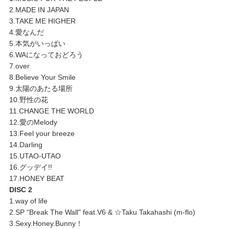
2.MADE IN JAPAN
3.TAKE ME HIGHER
4.愛なんだ
5.本気がいっぱい
6.WAになっておどろう
7.over
8.Believe Your Smile
9.太陽のあたる場所
10.野性の花
11.CHANGE THE WORLD
12.愛のMelody
13.Feel your breeze
14.Darling
15.UTAO-UTAO
16.グッデイ!!
17.HONEY BEAT
DISC 2
1.way of life
2.SP “Break The Wall" feat.V6 & ☆Taku Takahashi (m-flo)
3.Sexy.Honey.Bunny！