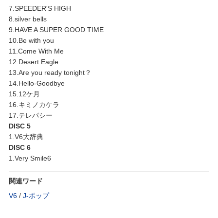
7.SPEEDER'S HIGH
8.silver bells
9.HAVE A SUPER GOOD TIME
10.Be with you
11.Come With Me
12.Desert Eagle
13.Are you ready tonight？
14.Hello-Goodbye
15.12ケ月
16.キミノカケラ
17.テレパシー
DISC 5
1.V6大辞典
DISC 6
1.Very Smile6
関連ワード
V6
/
J‐ポップ