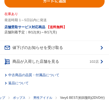
カートに追加
在庫あり
発送時期 1～5日以内に発送
店舗受取サービス対応商品
【送料無料】
店舗到着予定：8/12(水)～8/17(月)
値下げのお知らせを受け取る
商品が入荷した店舗を見る
102店
中古商品の品質・付属品について
返品について
ップ
ポップス
男性アイドル
Very6 BEST(初回盤B)(2DVD付)