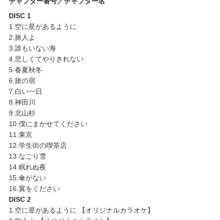
チャプター番号／チャプター名
DISC 1
1.空に星があるように
2.旅人よ
3.誰もいない海
4.悲しくてやりきれない
5.春夏秋冬
6.旅の宿
7.白い一日
8.神田川
9.北山杉
10.僕にまかせてください
11.東京
12.学生街の喫茶店
13.なごり雪
14.眠れぬ夜
15.傘がない
16.翼をください
DISC 2
1.空に星があるように 【オリジナルカラオケ】