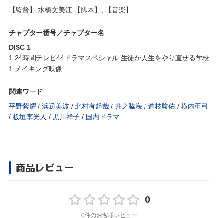
【監督】,水橋文美江 【脚本】, 【音楽】
チャプター番号／チャプター名
DISC 1
1.24時間テレビ44ドラマスペシャル 生徒が人生をやり直せる学校
1.メイキング映像
関連ワード
平野紫耀
/
浜辺美波
/
北村有起哉
/
井之脇海
/
道枝駿佑
/
横内亜弓
/
板垣李光人
/
黒川祥子
/
国内ドラマ
商品レビュー
0
0件のお客様レビュー