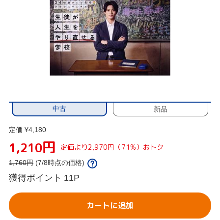
中古
新品
定価 ¥4,180
円
1,210
定価より2,970円（71%）おトク
1,760
円
(7/8時点の価格)
獲得ポイント
11P
カートに追加