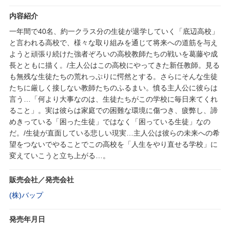
内容紹介
一年間で40名、約一クラス分の生徒が退学していく「底辺高校」
と言われる高校で、様々な取り組みを通じて将来への道筋を与え
ようと頑張り続けた強者ぞろいの高校教師たちの戦いを葛藤や成
長とともに描く。/主人公はこの高校にやってきた新任教師。見る
も無残な生徒たちの荒れっぷりに愕然とする。さらにそんな生徒
たちに厳しく接しない教師たちのふるまい。憤る主人公に彼らは
言う…「何より大事なのは、生徒たちがこの学校に毎日来てくれ
ること」。実は彼らは家庭での困難な環境に傷つき、疲弊し、諦
めきっている「困った生徒」ではなく「困っている生徒」なの
だ。/生徒が直面している悲しい現実…主人公は彼らの未来への希
望をつないでやることでこの高校を「人生をやり直せる学校」に
変えていこうと立ち上がる…。
販売会社／発売会社
(株)バップ
発売年月日