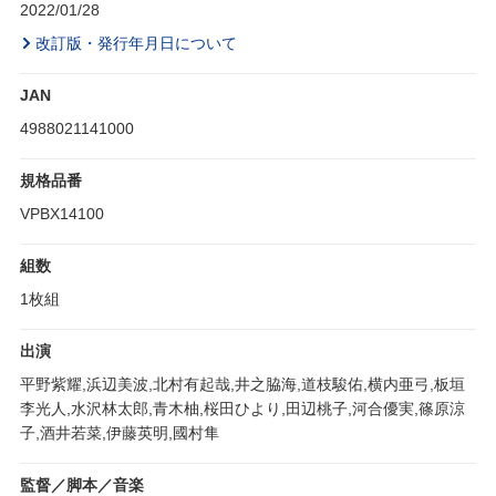
2022/01/28
改訂版・発行年月日について
JAN
4988021141000
規格品番
VPBX14100
組数
1枚組
出演
平野紫耀,浜辺美波,北村有起哉,井之脇海,道枝駿佑,横内亜弓,板垣
李光人,水沢林太郎,青木柚,桜田ひより,田辺桃子,河合優実,篠原涼
子,酒井若菜,伊藤英明,國村隼
監督／脚本／音楽