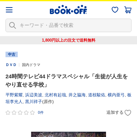
1,800円以上の注文で
送料無料
中古
ＤＶＤ
国内ドラマ
24時間テレビ44ドラマスペシャル「生徒が人生を
やり直せる学校」
平野紫耀
,
浜辺美波
,
北村有起哉
,
井之脇海
,
道枝駿佑
,
横内亜弓
,
板
垣李光人
,
黒川祥子
(原作)
追加する
0件