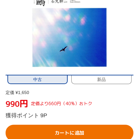
中古
新品
定価 ¥1,650
円
990
定価より660円（40%）おトク
獲得ポイント
9P
カートに追加