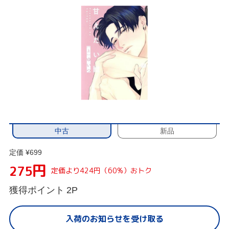
中古
新品
定価 ¥699
円
275
定価より424円（60%）おトク
獲得ポイント
2P
入荷のお知らせを受け取る