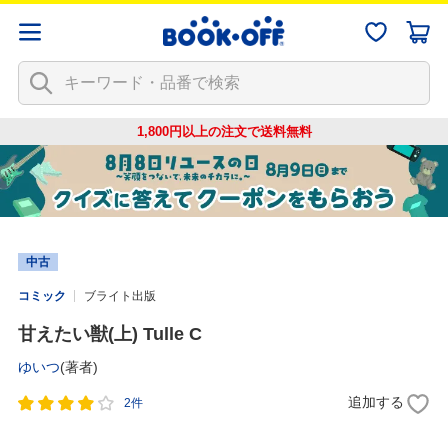
1,800円以上の注文で
送料無料
中古
コミック
ブライト出版
甘えたい獣(上) Tulle C
ゆいつ
(著者)
追加する
2件