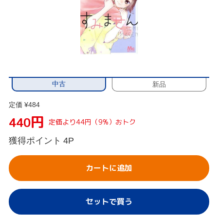
中古
新品
定価 ¥484
円
440
定価より44円（9%）おトク
獲得ポイント
4P
カートに追加
セットで買う