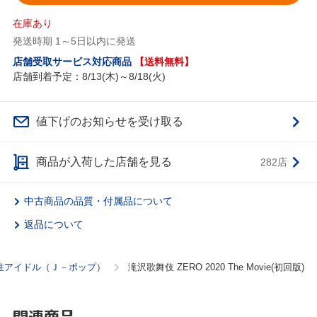
在庫あり
発送時期 1～5日以内に発送
店舗受取サービス対応商品
【送料無料】
店舗到着予定：8/13(木)～8/18(火)
値下げのお知らせを受け取る
商品が入荷した店舗を見る
282店
中古商品の品質・付属品について
返品について
性アイドル（Ｊ－ポップ）
滝沢歌舞伎 ZERO 2020 The Movie(初回版)
関連商品