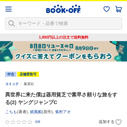
1,800円以上の注文で
送料無料
中古
店舗受取可
コミック
集英社
異世界に来た僕は器用貧乏で素早さ頼りな旅をす
る(2) ヤングジャンプC
こちも
(著者),
紙風船
(原作),
雀村アオ
追加する
0件