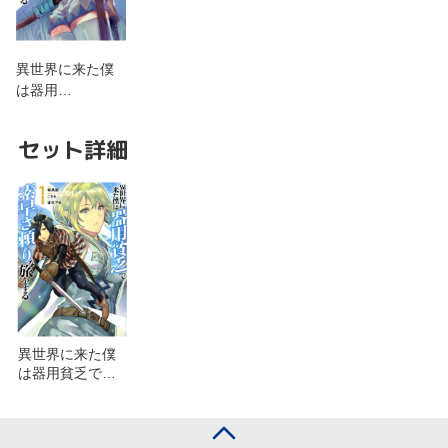
異世界に来た僕
は器用…
セット詳細
異世界に来た僕
は器用貧乏で素
早さ頼りな旅を
する(2)を含むセ
ット