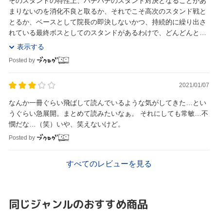
そのスタンドの特性上、バチバチのスタンド対決となることがあ
まりないのを消化不良と取るか、それでこそ高次のスタンド戦と
とるか、ベースとして院長の即決しないかつ、持続的に繰り出さ
れている最終ボスとしてのスタンドがあるわけで、どんどんと主
要人物が自己犠牲やら、ヒーロー物のサガやらで減っ...
表示する
Posted by
2021/01/07
なんか一冊ぐらい飛ばして読んでいるような気がしてきた…とい
うぐらい急展開。まとめて読みたいなぁ。 それにしても常敏…不
憫だな…（笑）いや、笑えないけど。
Posted by
すべてのレビューを見る
同じジャンルのおすすめ商品