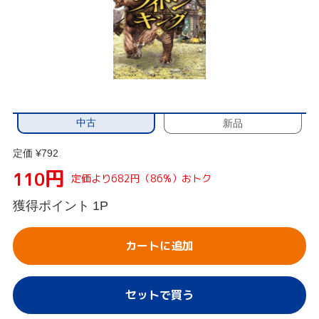
中古
新品
定価 ¥792
円
110
定価より682円（86%）おトク
獲得ポイント
1P
カートに追加
セットで買う