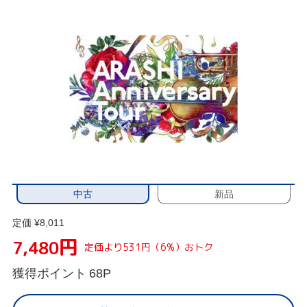
中古
新品
定価 ¥8,011
円
7,480
定価より531円（6%）おトク
獲得ポイント
68P