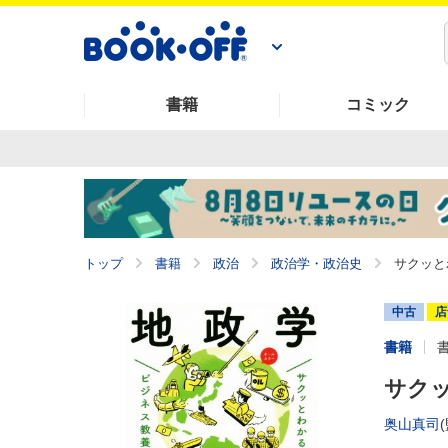
書籍
コミック
トップ
書籍
政治
政治学・政治史
サクッと
中古
店
書籍
サクッ
奥山真司