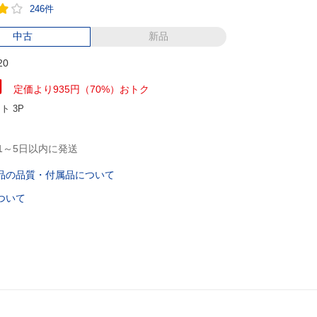
246件
中古
新品
20
円
定価より935円（70%）おトク
ント
3P
1～5日以内に発送
品の品質・付属品について
ついて