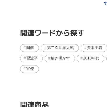
関連ワードから探す
図解
第二次世界大戦
資本主義
習近平
解き明かす
2010年代
官僚
関連商品