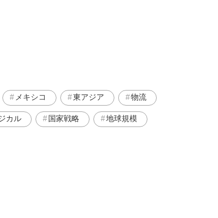
メキシコ
東アジア
物流
ジカル
国家戦略
地球規模