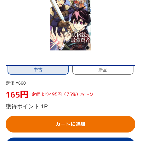
中古
新品
定価 ¥660
円
165
定価より495円（75%）おトク
獲得ポイント
1P
カートに追加