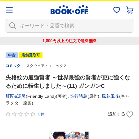
1,800円以上の注文で
送料無料
中古
店舗受取可
コミック
スクウェア・エニックス
失格紋の最強賢者 ～世界最強の賢者が更に強くな
るために転生しました～(11) ガンガンC
肝匠&馮昊
(Friendly Land)(著者),
進行諸島
(原作),
風花風花
(キャ
ラクター原案)
追加する
0件