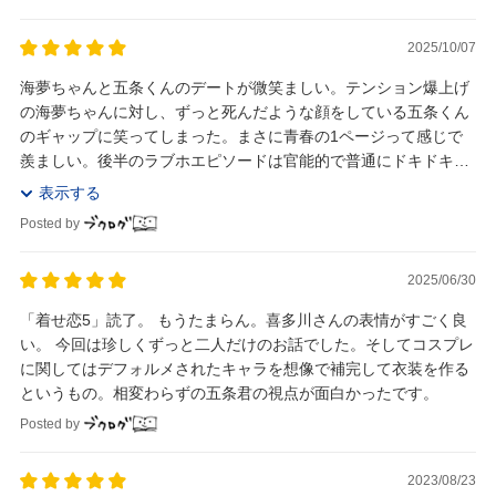
2025/10/07
海夢ちゃんと五条くんのデートが微笑ましい。テンション爆上げ
の海夢ちゃんに対し、ずっと死んだような顔をしている五条くん
のギャップに笑ってしまった。まさに青春の1ページって感じで
羨ましい。後半のラブホエピソードは官能的で普通にドキドキし
たし、最後の「おやすみ」も単行本を読み終えるとき...
表示する
Posted by
2025/06/30
「着せ恋5」読了。 もうたまらん。喜多川さんの表情がすごく良
い。 今回は珍しくずっと二人だけのお話でした。そしてコスプレ
に関してはデフォルメされたキャラを想像で補完して衣装を作る
というもの。相変わらずの五条君の視点が面白かったです。
Posted by
2023/08/23