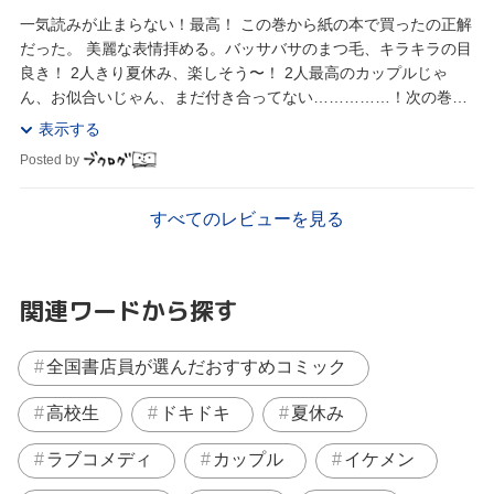
一気読みが止まらない！最高！ この巻から紙の本で買ったの正解
だった。 美麗な表情拝める。バッサバサのまつ毛、キラキラの目
良き！ 2人きり夏休み、楽しそう〜！ 2人最高のカップルじゃ
ん、お似合いじゃん、まだ付き合ってない……………！次の巻が
楽しみ…………！ 海夢ちゃんが超可愛くて...
表示する
Posted by
すべてのレビューを見る
関連ワードから探す
全国書店員が選んだおすすめコミック
高校生
ドキドキ
夏休み
ラブコメディ
カップル
イケメン