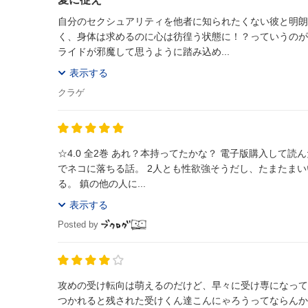
自分のセクシュアリティを他者に知られたくない彼と明朗
く、身体は求めるのに心は彷徨う状態に！？っていうのが
ライドが邪魔して思うように踏み込め...
表示する
クラゲ
☆4.0 全2巻 あれ？本持ってたかな？ 電子版購入して読んだけど絶対読んだことあるな。 タチ専やってたヤリチンくんが、1回のセックス
でネコに落ちる話。 2人とも性欲強そうだし、たまたま
る。 鎮の他の人に...
表示する
Posted by
攻めの受け転向は萌えるのだけど、早々に受け専になって
つかれると残された受けくん達こんにゃろうってならんか