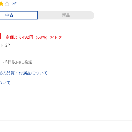
8件
中古
新品
円
定価より492円（69%）おトク
ント
2P
1～5日以内に発送
品の品質・付属品について
ついて