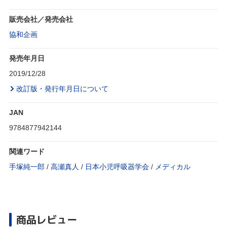
販売会社／発売会社
協和企画
発売年月日
2019/12/28
改訂版・発行年月日について
JAN
9784877942144
関連ワード
手塚純一郎
/
高瀬真人
/
日本小児呼吸器学会
/
メディカル
商品レビュー