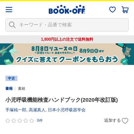
1,800円以上の注文で
送料無料
中古
書籍
書籍
小児呼吸機能検査ハンドブック(2020年改訂版)
手塚純一郎
,
高瀬真人
,
日本小児呼吸器学会
追加する
0件