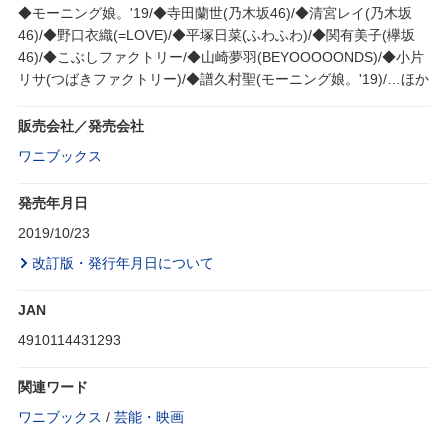
◆モーニング娘。'19/◆寺田蘭世(乃木坂46)/◆清宮レイ(乃木坂
46)/◆野口衣織(=LOVE)/◆平塚日菜(ふわふわ)/◆関有美子(欅坂
46)/◆こぶしファクトリー/◆山崎夢羽(BEYOOOOONDS)/◆小片
リサ(つばきファクトリー)/◆譜久村聖(モーニング娘。'19)/…ほか
販売会社／発売会社
ワニブックス
発売年月日
2019/10/23
改訂版・発行年月日について
JAN
4910114431293
関連ワード
ワニブックス
/
芸能・映画