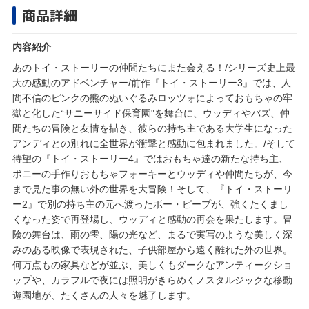
商品詳細
内容紹介
あのトイ・ストーリーの仲間たちにまた会える！/シリーズ史上最
大の感動のアドベンチャー/前作『トイ・ストーリー3』では、人
間不信のピンクの熊のぬいぐるみロッツォによっておもちゃの牢
獄と化した“サニーサイド保育園"を舞台に、ウッディやバズ、仲
間たちの冒険と友情を描き、彼らの持ち主である大学生になった
アンディとの別れに全世界が衝撃と感動に包まれました。/そして
待望の『トイ・ストーリー4』ではおもちゃ達の新たな持ち主、
ボニーの手作りおもちゃフォーキーとウッディや仲間たちが、今
まで見た事の無い外の世界を大冒険！そして、『トイ・ストーリ
ー2』で別の持ち主の元へ渡ったボー・ピープが、強くたくまし
くなった姿で再登場し、ウッディと感動の再会を果たします。冒
険の舞台は、雨の雫、陽の光など、まるで実写のような美しく深
みのある映像で表現された、子供部屋から遠く離れた外の世界。
何万点もの家具などが並ぶ、美しくもダークなアンティークショ
ップや、カラフルで夜には照明がきらめくノスタルジックな移動
遊園地が、たくさんの人々を魅了します。