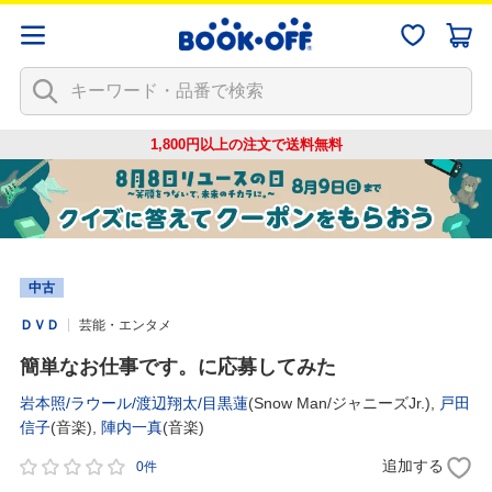
1,800円以上の注文で
送料無料
中古
ＤＶＤ
芸能・エンタメ
簡単なお仕事です。に応募してみた
岩本照/ラウール/渡辺翔太/目黒蓮
(Snow Man/ジャニーズJr.),
戸田
信子
(音楽),
陣内一真
(音楽)
追加する
0件