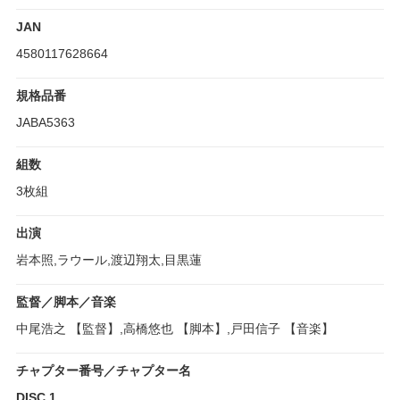
JAN
4580117628664
規格品番
JABA5363
組数
3枚組
出演
岩本照,ラウール,渡辺翔太,目黒蓮
監督／脚本／音楽
中尾浩之 【監督】,高橋悠也 【脚本】,戸田信子 【音楽】
チャプター番号／チャプター名
DISC 1