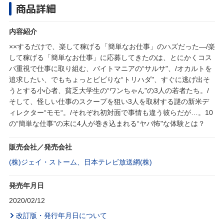
商品詳細
内容紹介
××するだけで、楽して稼げる「簡単なお仕事」のハズだった―/楽
して稼げる「簡単なお仕事」に応募してきたのは、とにかくコス
パ重視で仕事に取り組む、バイトマニアの“サルサ"、/オカルトを
追求したい、でもちょっとビビりな“トリハダ"、すぐに逃げ出そ
うとする小心者、貧乏大学生の“ワンちゃん"の3人の若者たち。/
そして、怪しい仕事のスクープを狙い3人を取材する謎の新米デ
ィレクター“モモ“。/それぞれ初対面で事情も違う彼らだが…。10
の“簡単な仕事"の末に4人が巻き込まれる“ヤバ怖"な体験とは？
販売会社／発売会社
(株)ジェイ・ストーム、日本テレビ放送網(株)
発売年月日
2020/02/12
改訂版・発行年月日について