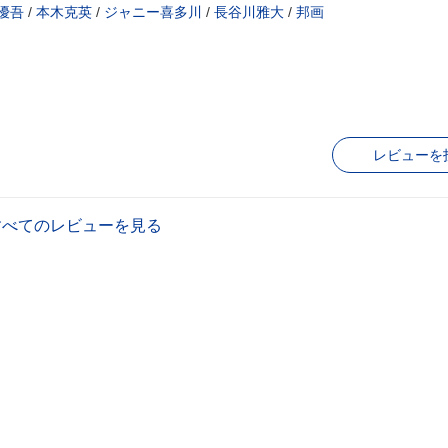
優吾
/
本木克英
/
ジャニー喜多川
/
長谷川雅大
/
邦画
レビューを
すべてのレビューを見る