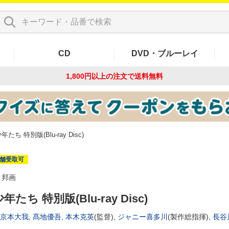
CD
DVD・ブルーレイ
1,800円以上の注文で
送料無料
年たち 特別版(Blu-ray Disc)
舗受取可
邦画
年たち 特別版(Blu-ray Disc)
京本大我
,
髙地優吾
,
本木克英
(監督),
ジャニー喜多川
(製作総指揮),
長谷