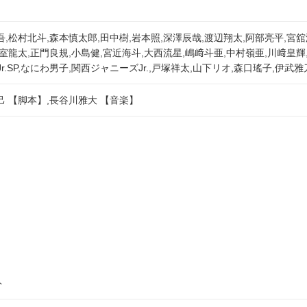
吾,松村北斗,森本慎太郎,田中樹,岩本照,深澤辰哉,渡辺翔太,阿部亮平,宮舘
龍太,正門良規,小島健,宮近海斗,大西流星,嶋﨑斗亜,中村嶺亜,川﨑皇輝,HiHi
Jr.SP,なにわ男子,関西ジャニーズJr.,戸塚祥太,山下リオ,森口瑤子,伊武雅
己 【脚本】,長谷川雅大 【音楽】
ト
ト