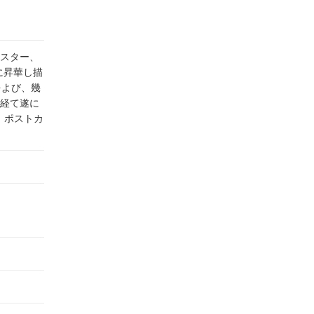
・スター、
に昇華し描
をよび、幾
経て遂に
、ポストカ