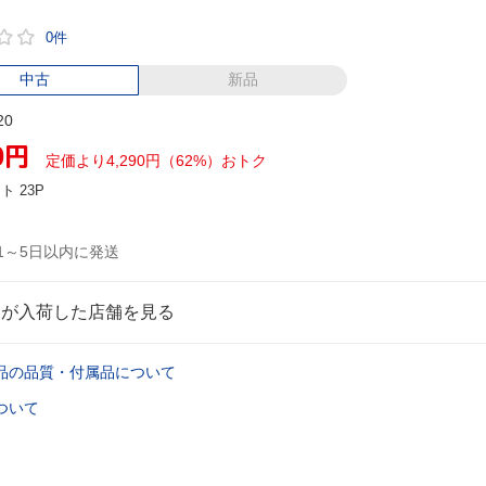
0件
中古
新品
20
0
円
定価より4,290円（62%）おトク
ント
23P
1～5日以内に発送
品が入荷した店舗を見る
品の品質・付属品について
ついて