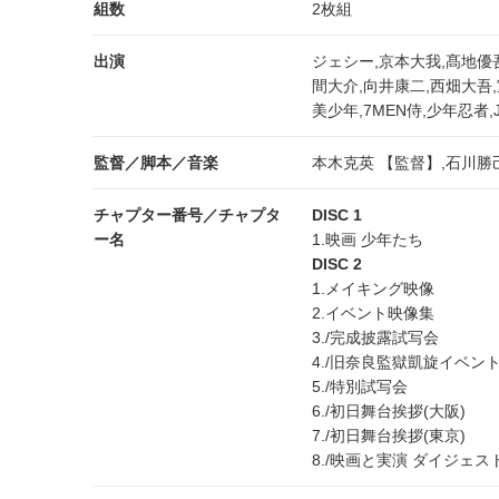
組数
2枚組
出演
ジェシー,京本大我,髙地優
間大介,向井康二,西畑大吾,室
美少年,7MEN侍,少年忍者,
監督／脚本／音楽
本木克英 【監督】,石川勝
チャプター番号／チャプタ
DISC 1
ー名
1.映画 少年たち
DISC 2
1.メイキング映像
2.イベント映像集
3./完成披露試写会
4./旧奈良監獄凱旋イベン
5./特別試写会
6./初日舞台挨拶(大阪)
7./初日舞台挨拶(東京)
8./映画と実演 ダイジェス