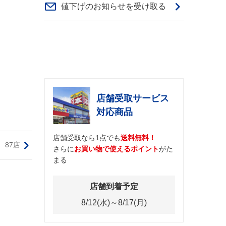
値下げのお知らせを受け取る
店舗受取サービス
対応商品
店舗受取なら1点でも
送料無料！
87店
さらに
お買い物で使えるポイント
がた
まる
店舗到着予定
8/12(水)～8/17(月)