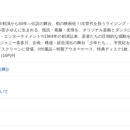
揮/初演から50年―伝説の舞台、初の映画化！/次世代を担うライジング
い。/若さゆえに生まれる、抵抗・葛藤・友情を、オリジナル楽曲とダンス
・エンターテイメント!!/1969年の初演以来、若者たちの圧倒的な感動
ジャニー喜多川、企画・構成・総合演出の舞台「少年たち」。半世紀を
てスクリーンに登場。//付属品～特製アウターケース、特典ディスク1枚
16P)付
株))
いて