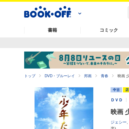
書籍
コミック
トップ
DVD・ブルーレイ
邦画
青春
映画 少
中古
店
ＤＶＤ
映画 少
ジェシー
,
楽)