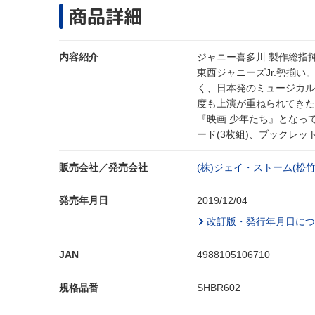
商品詳細
内容紹介
ジャニー喜多川 製作総指
東西ジャニーズJr.勢揃
く、日本発のミュージカル
度も上演が重ねられてきた
『映画 少年たち』となっ
ード(3枚組)、ブックレット(
販売会社／発売会社
(株)ジェイ・ストーム(松竹(
発売年月日
2019/12/04
改訂版・発行年月日につ
JAN
4988105106710
規格品番
SHBR602