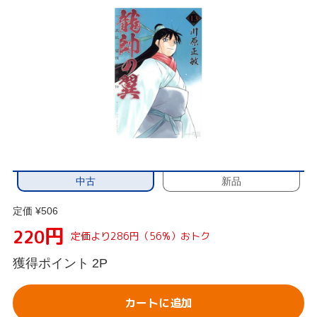
中古
新品
定価 ¥506
円
220
定価より286円（56%）おトク
獲得ポイント
2P
カートに追加