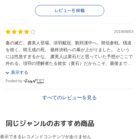
レビューを投稿
2019/09/03
秦の滅亡。虞美人登場。項羽戴冠。劉邦漢中へ。韓信参戦。桟道
を焼く。韓王成の死。 最終決戦への幕が上がりました。 という
には性急すぎるかな。 虞美人は黄石だと思っていた予想がここで
外れる。項羽の理解者たる彼女（黄石）だからこそ、最後まで寄
り添い続けたのだろうなぁ、と感じていたのだ...
表示する
Posted by
すべてのレビューを見る
同じジャンルのおすすめ商品
表示できるレコメンドコンテンツがありません