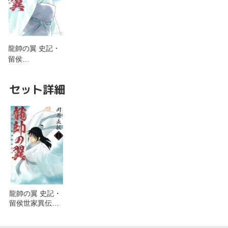
龍帥の翼 史記・
留侯…
セット詳細
龍帥の翼 史記・
留侯世家異伝
(13)を含むセッ
ト