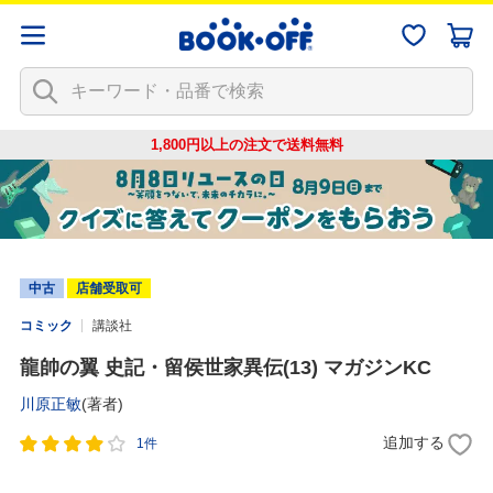
1,800円以上の注文で
送料無料
中古
店舗受取可
コミック
講談社
龍帥の翼 史記・留侯世家異伝(13) マガジンKC
川原正敏
(著者)
追加する
1件