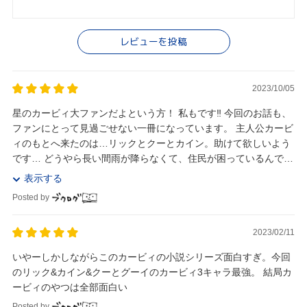
レビューを投稿
2023/10/05
星のカービィ大ファンだよという方！ 私もです‼︎ 今回のお話も、
ファンにとって見過ごせない一冊になっています。 主人公カービ
ィのもとへ来たのは…リックとクーとカイン。助けて欲しいよう
です… どうやら長い間雨が降らなくて、住民が困っているんで
す。 虹の島へ来たカービィ。 するとある...
表示する
Posted by
2023/02/11
いやーしかしながらこのカービィの小説シリーズ面白すぎ。今回
のリック&カイン&クーとグーイのカービィ3キャラ最強。 結局カ
ービィのやつは全部面白い
Posted by