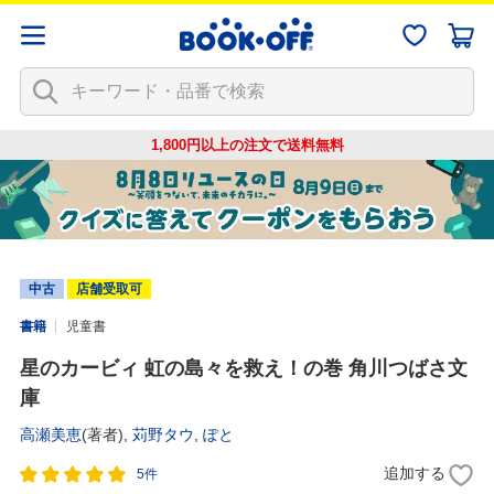
1,800円以上の注文で
送料無料
中古
店舗受取可
書籍
児童書
星のカービィ 虹の島々を救え！の巻 角川つばさ文
庫
高瀬美恵
(著者),
苅野タウ
,
ぽと
追加する
5件