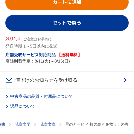
カートに追加
セットで買う
残り1点
ご注文はお早めに
発送時期 1～5日以内に発送
店舗受取サービス対応商品
【送料無料】
店舗到着予定：8/11(火)～8/16(日)
値下げのお知らせを受け取る
中古商品の品質・付属品について
返品について
童書
児童文学
児童文庫
星のカービィ 虹の島々を救え！の巻