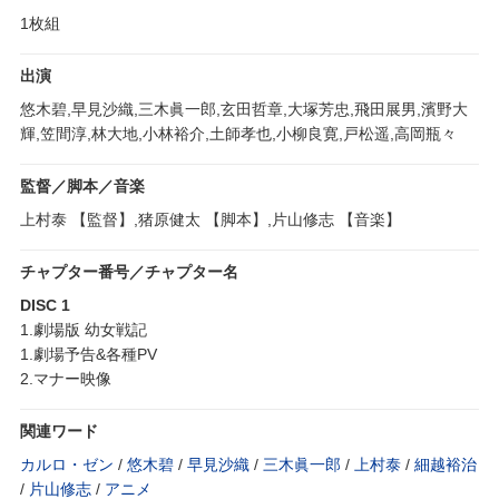
1枚組
出演
悠木碧,早見沙織,三木眞一郎,玄田哲章,大塚芳忠,飛田展男,濱野大
輝,笠間淳,林大地,小林裕介,土師孝也,小柳良寛,戸松遥,高岡瓶々
監督／脚本／音楽
上村泰 【監督】,猪原健太 【脚本】,片山修志 【音楽】
チャプター番号／チャプター名
DISC 1
1.劇場版 幼女戦記
1.劇場予告&各種PV
2.マナー映像
関連ワード
カルロ・ゼン
/
悠木碧
/
早見沙織
/
三木眞一郎
/
上村泰
/
細越裕治
/
片山修志
/
アニメ