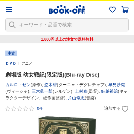
1,800円以上の注文で
送料無料
中古
ＤＶＤ
アニメ
劇場版 幼女戦記(限定版)(Blu-ray Disc)
カルロ・ゼン
(原作),
悠木碧
(ターニャ・デグレチャフ),
早見沙織
(ヴィーシャ),
三木眞一郎
(レルゲン),
上村泰
(監督),
細越裕治
(キャ
ラクターデザイン、総作画監督),
片山修志
(音楽)
追加する
0件