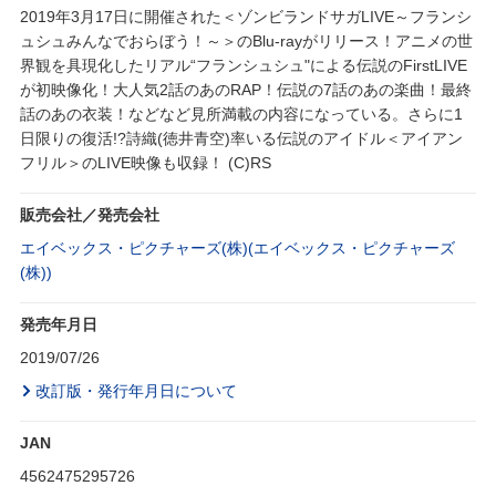
2019年3月17日に開催された＜ゾンビランドサガLIVE～フランシ
ュシュみんなでおらぼう！～＞のBlu-rayがリリース！アニメの世
界観を具現化したリアル“フランシュシュ"による伝説のFirstLIVE
が初映像化！大人気2話のあのRAP！伝説の7話のあの楽曲！最終
話のあの衣装！などなど見所満載の内容になっている。さらに1
日限りの復活!?詩織(徳井青空)率いる伝説のアイドル＜アイアン
フリル＞のLIVE映像も収録！ (C)RS
販売会社／発売会社
エイベックス・ピクチャーズ(株)(エイベックス・ピクチャーズ
(株))
発売年月日
2019/07/26
改訂版・発行年月日について
JAN
4562475295726