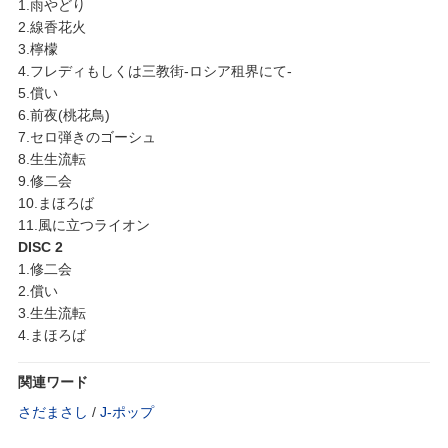
1.雨やどり
2.線香花火
3.檸檬
4.フレディもしくは三教街-ロシア租界にて-
5.償い
6.前夜(桃花鳥)
7.セロ弾きのゴーシュ
8.生生流転
9.修二会
10.まほろば
11.風に立つライオン
DISC 2
1.修二会
2.償い
3.生生流転
4.まほろば
関連ワード
さだまさし
/
J‐ポップ