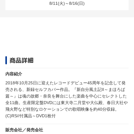
8/11(火)～8/16(日)
商品詳細
内容紹介
2018年10月25日に迎えたレコードデビュー45周年を記念して発
売される、新録セルフカバー作品。『新自分風土記II～まほろば
篇～』は魂の故郷・奈良を舞台にした楽曲を中心にセレクトした
全11曲。生産限定盤DVDには東大寺二月堂や大仏殿、春日大社や
飛火野など特別なロケーションでの歌唱映像を約40分収録。
(C)RS//付属品～DVD1枚付
販売会社／発売会社