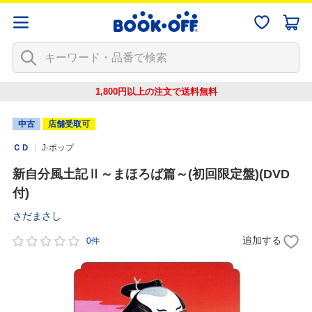
1,800円以上の注文で
送料無料
中古
店舗受取可
ＣＤ
J-ポップ
新自分風土記Ⅱ～まほろば篇～(初回限定盤)(DVD
付)
さだまさし
追加する
0件