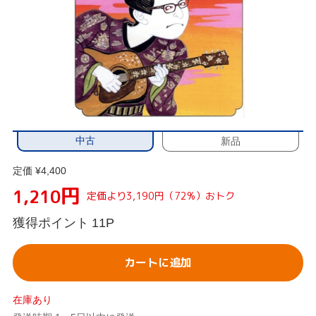
中古
新品
定価 ¥4,400
円
1,210
定価より3,190円（72%）おトク
獲得ポイント
11P
カートに追加
在庫あり