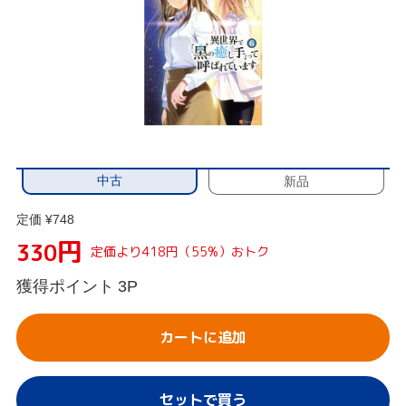
中古
新品
定価 ¥748
円
330
定価より418円（55%）おトク
獲得ポイント
3P
カートに追加
セットで買う