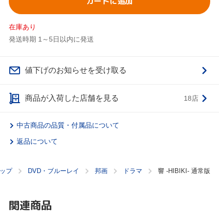
カートに追加
在庫あり
発送時期 1～5日以内に発送
値下げのお知らせを受け取る
商品が入荷した店舗を見る
18店
中古商品の品質・付属品について
返品について
ップ
DVD・ブルーレイ
邦画
ドラマ
響 -HIBIKI- 通常版
関連商品