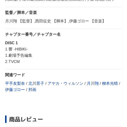
監督／脚本／音楽
月川翔 【監督】,西田征史 【脚本】,伊藤ゴロー 【音楽】
チャプター番号／チャプター名
DISC 1
1.響 -HIBIKI-
1.劇場予告編集
2.TVCM
関連ワード
平手友梨奈
/
北川景子
/
アヤカ・ウィルソン
/
月川翔
/
柳本光晴
/
伊藤ゴロー
/
邦画
商品レビュー