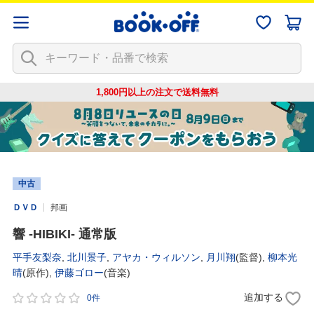
1,800円以上の注文で
送料無料
中古
ＤＶＤ
邦画
響 -HIBIKI- 通常版
平手友梨奈
,
北川景子
,
アヤカ・ウィルソン
,
月川翔
(監督),
柳本光
晴
(原作),
伊藤ゴロー
(音楽)
追加する
0件