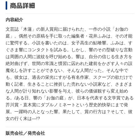
商品詳細
内容紹介
文芸誌「木蓮」の新人賞宛に届けられた、一作の小説「お伽の
庭」。偶然その原稿を手に取った編集者・花井ふみは、その才能
に驚愕する。小説を書いたのは、女子高生の鮎喰響。ふみは、す
ぐさま響にコンタクトを試みる。しかし、響のその型破りな言動
は周囲の人間に波紋を呼び始める。響は、自分の信じる生き方を
絶対曲げず、世間の常識と慣習に囚われた建前をかざす人々の誤
魔化しを許すことができない、そんな人間だった。そんな中で
も、彼女は、過去の栄光にすがる有名作家、スクープの欲だけで
動く記者、生きることに挫折した売れない小説家など、さまざま
な人間が計り知れない影響を与え、彼らの価値観すら変え始め
る。/ある日、響の「お伽の庭」が、日本を代表する文学賞である
芥川賞・直木賞にダブルノミネートという歴史的快挙にまで発
展。一躍時の人となった響。果たして、賞の行方は？そして、彼
女の行く末は―!?
販売会社／発売会社