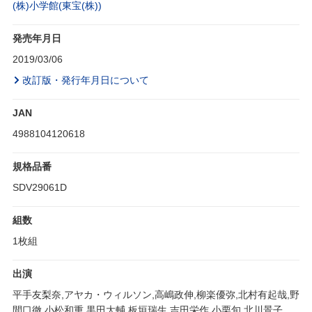
(株)小学館(東宝(株))
発売年月日
2019/03/06
改訂版・発行年月日について
JAN
4988104120618
規格品番
SDV29061D
組数
1枚組
出演
平手友梨奈,アヤカ・ウィルソン,高嶋政伸,柳楽優弥,北村有起哉,野
間口徹,小松和重,黒田大輔,板垣瑞生,吉田栄作,小栗旬,北川景子