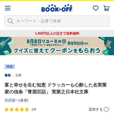
1,800円以上の注文で
送料無料
中古
書籍
文庫
富と幸せを生む知恵 ドラッカーも心酔した名実業
家の信条「青淵百話」 実業之日本社文庫
渋沢栄一
(著者)
追加する
1件