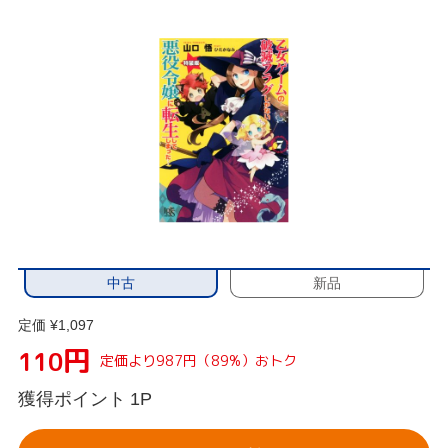
中古
新品
定価 ¥1,097
円
110
定価より987円（89%）おトク
獲得ポイント
1P