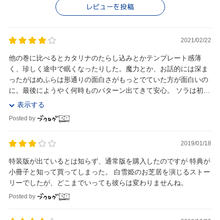
レビューを投稿
2021/02/22
他の巻に比べるとカタリナのたらし込みとかテンプレート感薄
く、珍しく途中で眠くなったりした。魔力とか、お話的には深ま
ったがはめふらは形通りの面白さがもっとでていた方が面白いの
に。最後にようやく何時ものパターン出てきて安心。 ソラは初出
以来ずっとカタリナと登場していて、仕事ばっかりさ...
表示する
Posted by
2019/01/18
特装版が出ているとは知らず、通常版を購入したのですが 特典が
小冊子と知って買ってしまった。 白雪姫のお芝居を演じるストー
リーでしたが、どこまでいっても彼らは変わりませんね。
Posted by