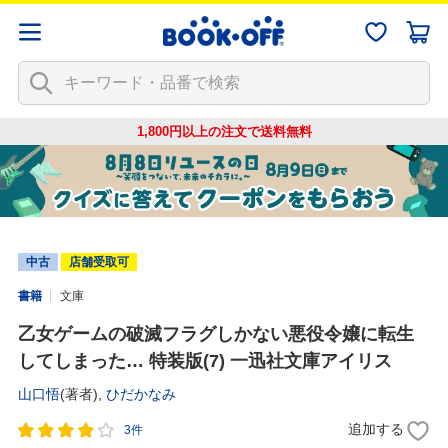
1,800円以上の注文で
送料無料
中古
店舗受取可
書籍
文庫
乙女ゲームの破滅フラグしかない悪役令嬢に転生
してしまった… 特装版(7) 一迅社文庫アイリス
山口悟
(著者),
ひだかなみ
追加する
3件