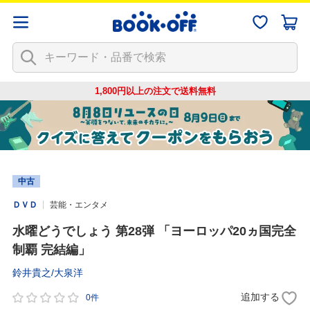
1,800円以上の注文で
送料無料
中古
ＤＶＤ
芸能・エンタメ
水曜どうでしょう 第28弾 「ヨーロッパ20ヵ国完全
制覇 完結編」
鈴井貴之/大泉洋
追加する
0件