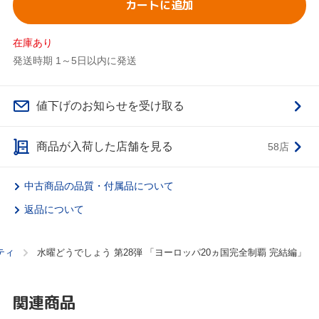
カートに追加
在庫あり
発送時期 1～5日以内に発送
値下げのお知らせを受け取る
商品が入荷した店舗を見る
58店
中古商品の品質・付属品について
返品について
ティ
水曜どうでしょう 第28弾 「ヨーロッパ20ヵ国完全制覇 完結編」
関連商品