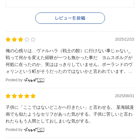
レビューを投稿
2025/12/15
俺の心残りは…ヴァルハラ（戦士の館）に行けない事じゃない_
戦って何かを変えた経験が一つも無かった事だ ヨムスボルグが
何処に在ったのか、実ははっきりしていません。ポーランドのヴ
ォリンという町がそうだったのではないかと言われています。
当時の北欧男性の理想像なんですね
Posted by
2025/08/31
子供に「ここではないどこかへ行きたい」と言わせる。 某海賊漫
画でも似たようなセリフがあった気がする。子供に苦しいと言わ
れたらもう人間としておしまいな気がする。
Posted by