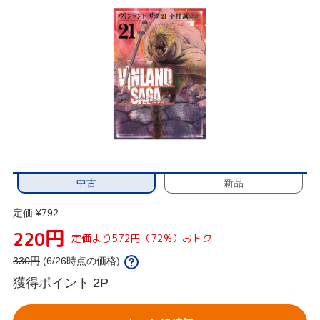
中古
新品
定価 ¥792
円
220
定価より572円（72%）おトク
330
円
(6/26時点の価格)
獲得ポイント
2P