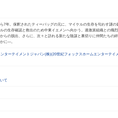
ら7年。保釈されたティーバッグの元に、マイケルの生存を匂わす謎の
ルの生存確認と救出のため中東イエメンへ向かう。過激派組織との熾烈
からの脱出、さらに、次々と訪れる新たな陰謀と裏切りに仲間たちの絆
かに―。
エンターテイメントジャパン(株)(20世紀フォックスホームエンターテイ
いて