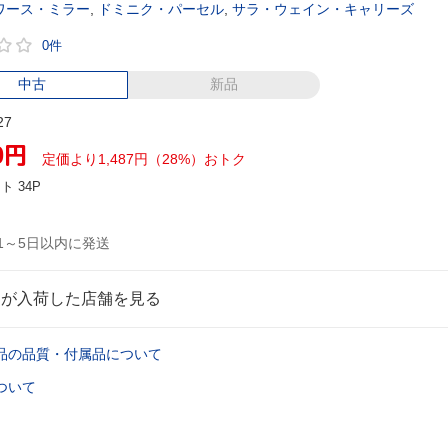
ワース・ミラー
,
ドミニク・パーセル
,
サラ・ウェイン・キャリーズ
0件
中古
新品
27
0
円
定価より1,487円（28%）おトク
ント
34P
1～5日以内に発送
品が入荷した店舗を見る
品の品質・付属品について
ついて