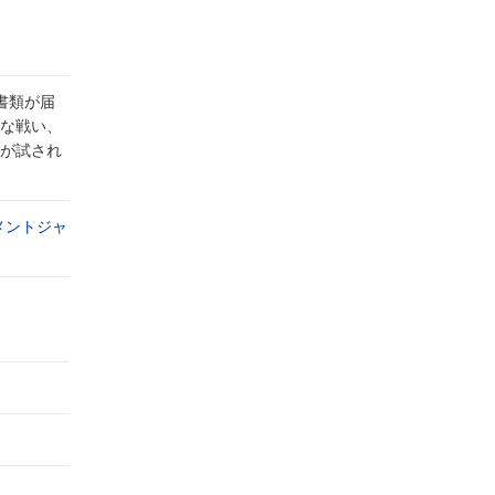
書類が届
な戦い、
が試され
メントジャ