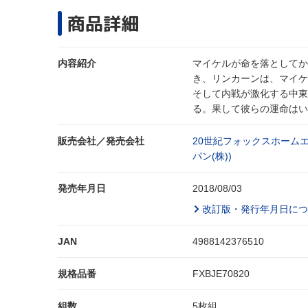
商品詳細
内容紹介
マイケルが命を落としてか
き、リンカーンは、マイケ
そして内戦が激化する中東
る。果して彼らの運命はい
販売会社／発売会社
20世紀フォックスホーム
パン(株))
発売年月日
2018/08/03
改訂版・発行年月日につ
JAN
4988142376510
規格品番
FXBJE70820
組数
5枚組