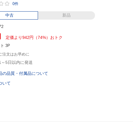
0件
中古
新品
72
円
定価より942円（74%）おトク
ント
3P
ご注文はお早めに
1～5日以内に発送
品の品質・付属品について
ついて