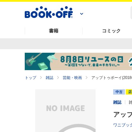
書籍
コミック
トップ
雑誌
芸能・映画
アップトゥボーイ(2018
中古
店
雑誌
アップ
ワニブッ