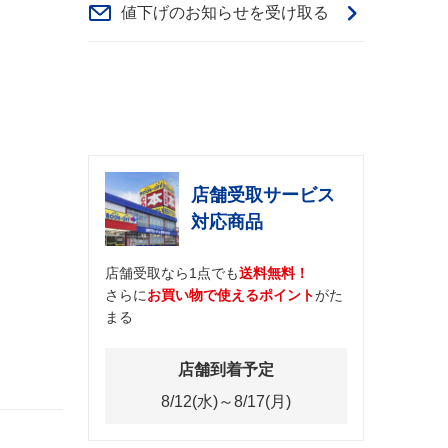
値下げのお知らせを受け取る
店舗受取サービス
対応商品
店舗受取なら1点でも
送料無料！
さらに
お買い物で使えるポイント
がた
まる
店舗到着予定
8/12(水)～8/17(月)