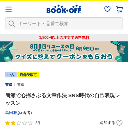
1,800円以上の注文で
送料無料
中古
店舗受取可
書籍
書籍
簡潔で心揺さぶる文章作法 SNS時代の自己表現レ
ッスン
島田雅彦
(著者)
追加する
3件