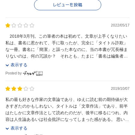
レビューを投稿
2022/05/17
2018年3月刊。この筆者の本は初めて。文章が上手くなりたい
私は、書名に惹かれて、手に取ったが、完全に「タイトル詐欺」
な一冊。書名に「簡潔」と謳った本なのに、当の本書が冗長極ま
りないのは、何の冗談か？ それとも、たまに「書名は編集者が
勝手に付けたもので、私は関与していない」と言...
表示する
Posted by
2019/10/07
私の最も好きな作家の文章論であり、ゆえに読む前の期待値が大
きすぎたのかもしれない。タイトルは「文章作法」であり、前半
はたしかに文章作法として読めたのだが、後半に移るにつれ、内
容は人生論あるいは社会批評になってしまった感がある。 思い切
って、本書を人生論、もしくは社会論評として読め...
表示する