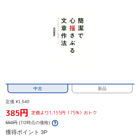
中古
新品
定価 ¥1,540
円
385
定価より1,155円（75%）おトク
550
円
(7/2時点の価格)
獲得ポイント
3P