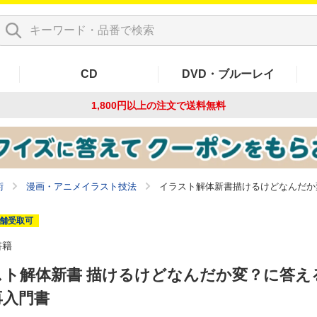
CD
DVD・ブルーレイ
1,800円以上の注文で
送料無料
術
漫画・アニメイラスト技法
イラスト解体新書描けるけどなんだか
舗受取可
書籍
スト解体新書 描けるけどなんだか変？に答え
再入門書