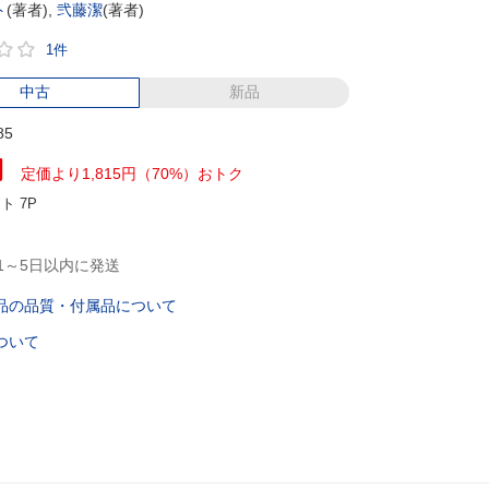
ト
(著者),
弐藤潔
(著者)
1件
中古
新品
85
円
定価より1,815円（70%）おトク
ント
7P
1～5日以内に発送
品の品質・付属品について
ついて