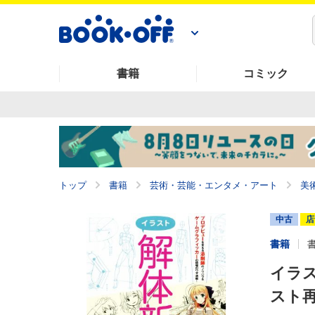
書籍
コミック
トップ
書籍
芸術・芸能・エンタメ・アート
美
中古
店
書籍
イラ
スト