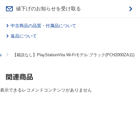
値下げのお知らせを受け取る
中古商品の品質・付属品について
返品について
ａ
【箱説なし】PlayStationVita Wi-Fiモデル:ブラック(PCH2000ZA11)
関連商品
表示できるレコメンドコンテンツがありません