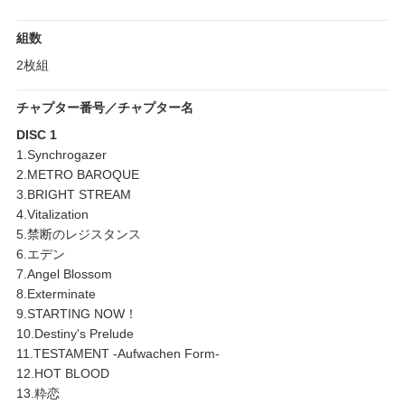
組数
2枚組
チャプター番号／チャプター名
DISC 1
1.Synchrogazer
2.METRO BAROQUE
3.BRIGHT STREAM
4.Vitalization
5.禁断のレジスタンス
6.エデン
7.Angel Blossom
8.Exterminate
9.STARTING NOW！
10.Destiny's Prelude
11.TESTAMENT -Aufwachen Form-
12.HOT BLOOD
13.粋恋