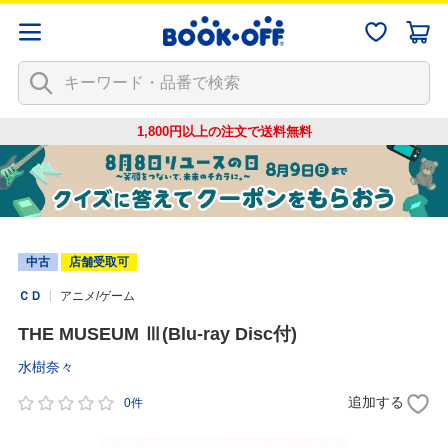
1,800円以上の注文で
送料無料
中古
店舗受取可
ＣＤ
アニメ/ゲーム
THE MUSEUM Ⅲ(Blu-ray Disc付)
水樹奈々
追加する
0件