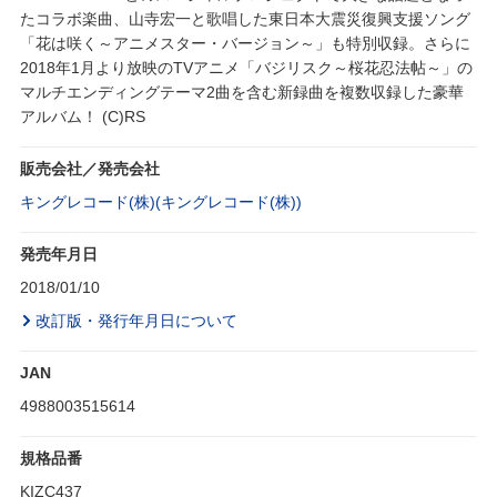
たコラボ楽曲、山寺宏一と歌唱した東日本大震災復興支援ソング
「花は咲く～アニメスター・バージョン～」も特別収録。さらに
2018年1月より放映のTVアニメ「バジリスク～桜花忍法帖～」の
マルチエンディングテーマ2曲を含む新録曲を複数収録した豪華
アルバム！ (C)RS
販売会社／発売会社
キングレコード(株)(キングレコード(株))
発売年月日
2018/01/10
改訂版・発行年月日について
JAN
4988003515614
規格品番
KIZC437