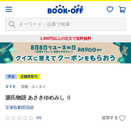
1,800円以上の注文で
送料無料
中古
店舗受取可
ＤＶＤ
芸能・エンタメ
源氏物語 あさきゆめみし Ⅱ
宝塚歌劇団花組
追加する
0件