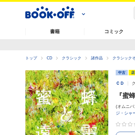
書籍
コミック
トップ
CD
クラシック
諸作品
クラシック
中古
店
ＣＤ
『蜜蜂
(オムニバス
ジ・シャ