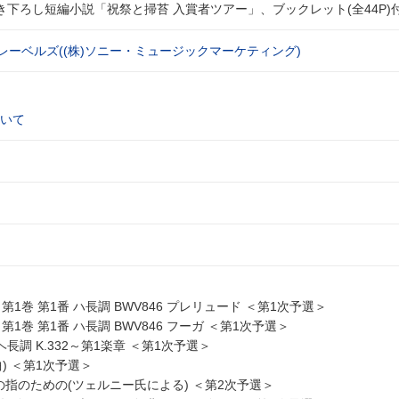
き下ろし短編小説「祝祭と掃苔 入賞者ツアー」、ブックレット(全44P)
レーベルズ((株)ソニー・ミュージックマーケティング)
いて
第1巻 第1番 ハ長調 BWV846 プレリュード ＜第1次予選＞
第1巻 第1番 ハ長調 BWV846 フーガ ＜第1次予選＞
ヘ長調 K.332～第1楽章 ＜第1次予選＞
) ＜第1次予選＞
本の指のための(ツェルニー氏による) ＜第2次予選＞