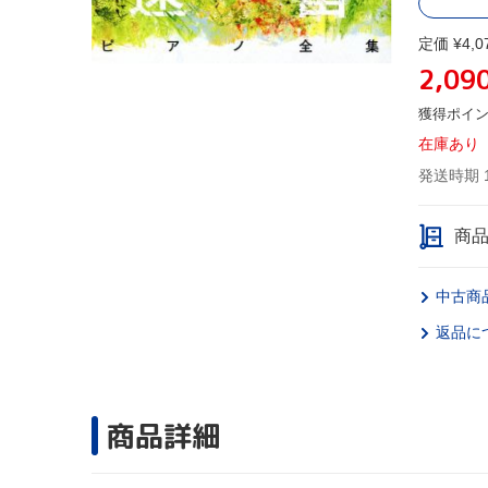
定価 ¥4,0
2,09
獲得ポイ
在庫あり
発送時期 
商
中古商
返品に
商品詳細