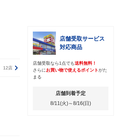
店舗受取サービス
対応商品
店舗受取なら1点でも
送料無料！
12店
さらに
お買い物で使えるポイント
がた
まる
店舗到着予定
8/11(火)～8/16(日)