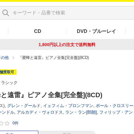
CD
DVD・ブルーレイ
1,800円以上の注文で
送料無料
その他
『蜜蜂と遠雷』ピアノ全集[完全盤](8CD)
舗受取可
クラシック
と遠雷』ピアノ全集[完全盤](8CD)
),
グレン・グールド
,
イェフィム・ブロンフマン
,
ポール・クロスリー
ーンドル
,
アルカディ・ヴォロドス
,
ラン・ラン[郎朗]
,
フィリップ・アン
0件