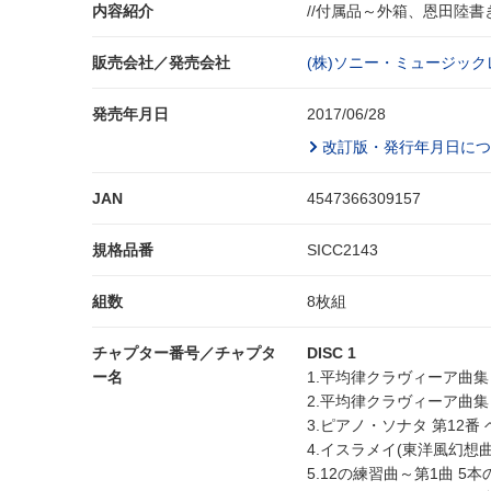
内容紹介
//付属品～外箱、恩田陸書
販売会社／発売会社
(株)ソニー・ミュージック
発売年月日
2017/06/28
改訂版・発行年月日につ
JAN
4547366309157
規格品番
SICC2143
組数
8枚組
チャプター番号／チャプタ
DISC 1
ー名
1.平均律クラヴィーア曲集 
2.平均律クラヴィーア曲集 
3.ピアノ・ソナタ 第12番 
4.イスラメイ(東洋風幻想曲
5.12の練習曲～第1曲 5