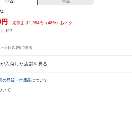
中古
新品
74
0
円
定価より1,984円（48%）おトク
ント
19P
1～5日以内に発送
品が入荷した店舗を見る
品の品質・付属品について
ついて