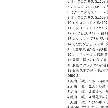
6.ミクロコスモス Sz.10
7.ミクロコスモス Sz.10
8.ミクロコスモス Sz.10
9.ミクロコスモス Sz.10
10.ミクロコスモス Sz.1
11.ミクロコスモス Sz.1
12.2つの伝説 S.175
13.スケルツォ 第3番 嬰ハ
14.あなたがほしい ＜第3
15.無言歌集 第5巻～第6曲
16.カプリッチョ ロ短調 作
17.版画 1.塔(パゴダ) ＜
18.版画 2.グラナダの夕
19.版画 3.雨の庭 ＜第3
DISC 2
1.組曲 「鏡」 1.蛾 ＜第
2.組曲 「鏡」 2.悲しい鳥
3.組曲 「鏡」 3.海原の小
4.組曲 「鏡」 4.道化師
5.組曲 「鏡」 5.鐘の谷 
6.即興曲 第3番 変ト長調 