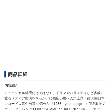
商品詳細
内容紹介
ミュージカル俳優だけではなく、ドラマやバラエティなど多岐に
渡るメディア出演をきっかけに幅広い層へ人気上昇！第58回日本
レコード大賞企画賞 受賞作品『1936～your songs～』第2弾カヴ
ァー・アルバムは“LOVE“"SUMMER"“HAPPINESS"をテーマに