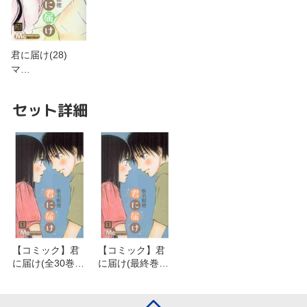
君に届け(28)
マ…
セット詳細
【コミック】君
【コミック】君
に届け(全30巻)
に届け(最終巻完
セット
結記念特装版)(全
30巻)セット