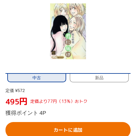
中古
新品
定価 ¥572
円
495
定価より77円（13%）おトク
獲得ポイント
4P
カートに追加