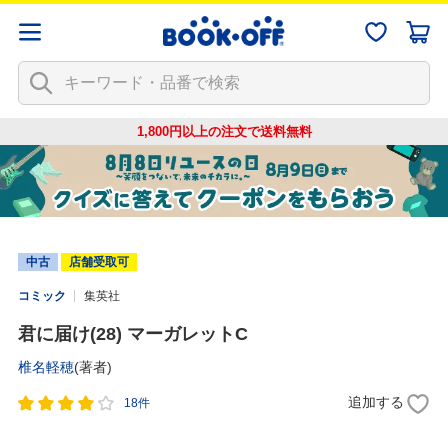
1,800円以上の注文で
送料無料
中古
店舗受取可
コミック
集英社
君に届け(28) マーガレットC
椎名軽穂
(著者)
追加する
18件