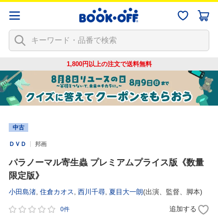
1,800円以上の注文で
送料無料
中古
ＤＶＤ
邦画
パラノーマル寄生蟲 プレミアムプライス版《数量
限定版》
小田島渚
,
住倉カオス
,
西川千尋
,
夏目大一朗
(出演、監督、脚本)
追加する
0件