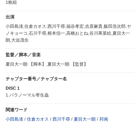
1枚組
出演
小田島渚,住倉カオス,西川千尋,福谷孝宏,吉原麻貴,飯田浩次郎,ヤ
ノキョーコ,石川千尋,根本信一,高橋おとね,谷川果菜絵,夏目大一
朗,大迫茂生
監督／脚本／音楽
夏目大一朗 【脚本】,夏目大一朗 【監督】
チャプター番号／チャプター名
DISC 1
1.パラノーマル寄生蟲
関連ワード
小田島渚
/
住倉カオス
/
西川千尋
/
夏目大一朗
/
邦画