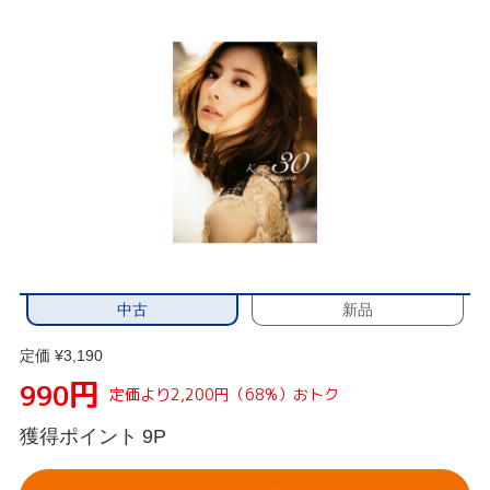
中古
新品
定価 ¥3,190
円
990
定価より2,200円（68%）おトク
獲得ポイント
9P