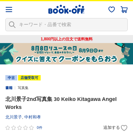
1,800円以上の注文で
送料無料
中古
店舗受取可
書籍
写真集
北川景子2nd写真集 30 Keiko Kitagawa Angel
Works
北川景子
,
中村和孝
追加する
0件